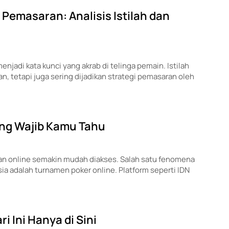
 Pemasaran: Analisis Istilah dan
menjadi kata kunci yang akrab di telinga pemain. Istilah
n, tetapi juga sering dijadikan strategi pemasaran oleh
ang Wajib Kamu Tahu
n online semakin mudah diakses. Salah satu fenomena
ia adalah turnamen poker online. Platform seperti IDN
i Ini Hanya di Sini