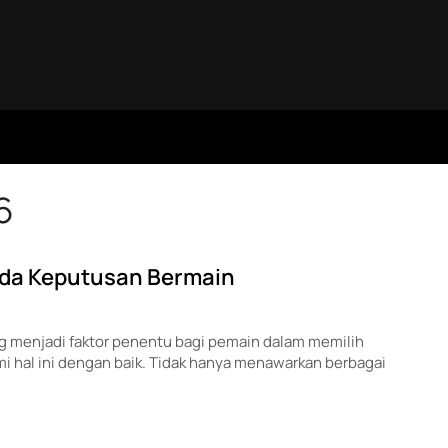
6
da Keputusan Bermain
ng menjadi faktor penentu bagi pemain dalam memilih
mi hal ini dengan baik. Tidak hanya menawarkan berbagai