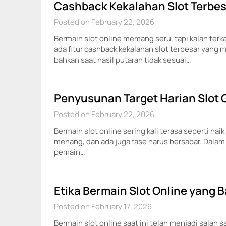
Cashback Kekalahan Slot Terbes
Posted on February 22, 2026
Bermain slot online memang seru, tapi kalah terk
ada fitur cashback kekalahan slot terbesar ya
bahkan saat hasil putaran tidak sesuai…
Penyusunan Target Harian Slot
Posted on February 22, 2026
Bermain slot online sering kali terasa seperti nai
menang, dan ada juga fase harus bersabar. Dala
pemain…
Etika Bermain Slot Online yang 
Posted on February 17, 2026
Bermain slot online saat ini telah menjadi salah 