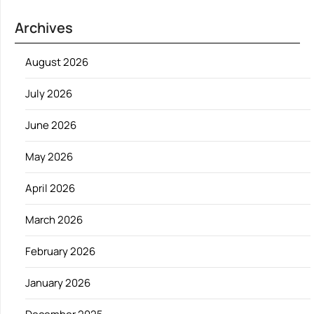
Archives
August 2026
July 2026
June 2026
May 2026
April 2026
March 2026
February 2026
January 2026