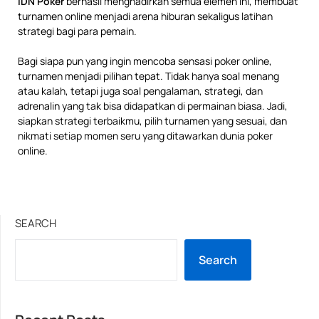
IDN Poker
berhasil menghadirkan semua elemen ini, membuat
turnamen online menjadi arena hiburan sekaligus latihan
strategi bagi para pemain.
Bagi siapa pun yang ingin mencoba sensasi poker online,
turnamen menjadi pilihan tepat. Tidak hanya soal menang
atau kalah, tetapi juga soal pengalaman, strategi, dan
adrenalin yang tak bisa didapatkan di permainan biasa. Jadi,
siapkan strategi terbaikmu, pilih turnamen yang sesuai, dan
nikmati setiap momen seru yang ditawarkan dunia poker
online.
SEARCH
Search