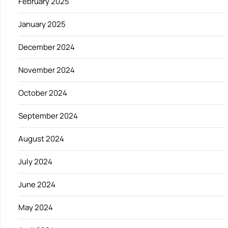
February 2025
January 2025
December 2024
November 2024
October 2024
September 2024
August 2024
July 2024
June 2024
May 2024