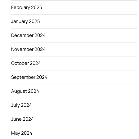
February 2025
January 2025
December 2024
November 2024
October 2024
September 2024
August 2024
July 2024
June 2024
May 2024