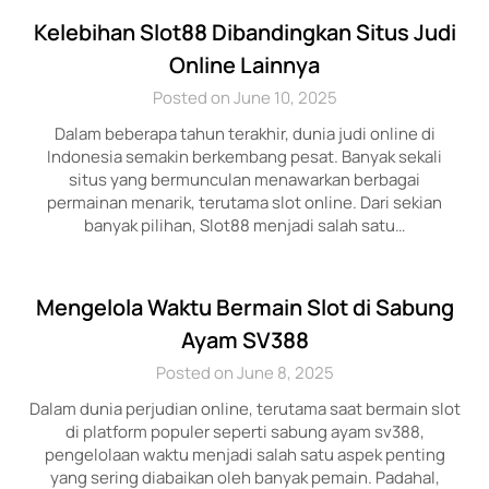
Kelebihan Slot88 Dibandingkan Situs Judi
Online Lainnya
Posted on June 10, 2025
Dalam beberapa tahun terakhir, dunia judi online di
Indonesia semakin berkembang pesat. Banyak sekali
situs yang bermunculan menawarkan berbagai
permainan menarik, terutama slot online. Dari sekian
banyak pilihan, Slot88 menjadi salah satu…
Mengelola Waktu Bermain Slot di Sabung
Ayam SV388
Posted on June 8, 2025
Dalam dunia perjudian online, terutama saat bermain slot
di platform populer seperti sabung ayam sv388,
pengelolaan waktu menjadi salah satu aspek penting
yang sering diabaikan oleh banyak pemain. Padahal,