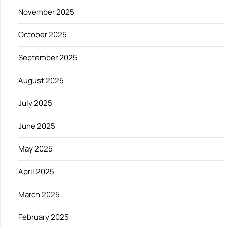
November 2025
October 2025
September 2025
August 2025
July 2025
June 2025
May 2025
April 2025
March 2025
February 2025