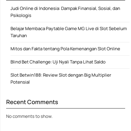
Judi Online di Indonesia: Dampak Finansial, Sosial, dan
Psikologis
Belajar Membaca Paytable Game MG Live di Slot Sebelum
Taruhan
Mitos dan Fakta tentang Pola Kemenangan Slot Online
Blind Bet Challenge: Uji Nyali Tanpa Lihat Saldo
Slot Betwin188: Review Slot dengan Big Multiplier
Potensial
Recent Comments
No comments to show.