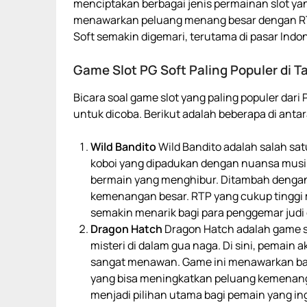
menciptakan berbagai jenis permainan slot yan
menawarkan peluang menang besar dengan R
Soft semakin digemari, terutama di pasar Ind
Game Slot PG Soft Paling Populer di 
Bicara soal game slot yang paling populer dari
untuk dicoba. Berikut adalah beberapa di anta
Wild Bandito
Wild Bandito adalah salah sat
koboi yang dipadukan dengan nuansa musi
bermain yang menghibur. Ditambah dengan f
kemenangan besar. RTP yang cukup tinggi 
semakin menarik bagi para penggemar judi 
Dragon Hatch
Dragon Hatch adalah game 
misteri di dalam gua naga. Di sini, pemain
sangat menawan. Game ini menawarkan ban
yang bisa meningkatkan peluang kemenan
menjadi pilihan utama bagi pemain yang ing