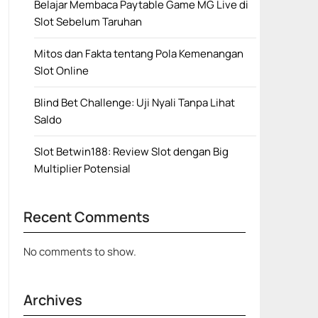
Belajar Membaca Paytable Game MG Live di
Slot Sebelum Taruhan
Mitos dan Fakta tentang Pola Kemenangan
Slot Online
Blind Bet Challenge: Uji Nyali Tanpa Lihat
Saldo
Slot Betwin188: Review Slot dengan Big
Multiplier Potensial
Recent Comments
No comments to show.
Archives