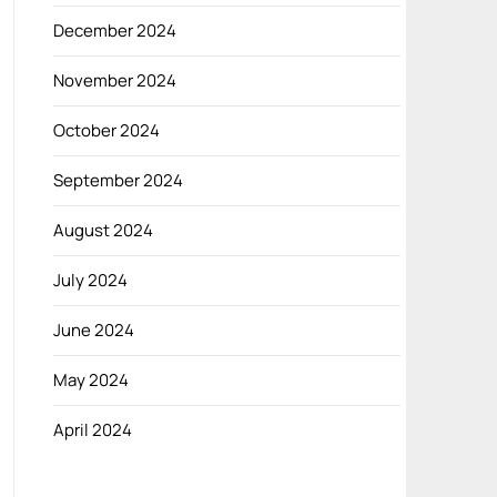
December 2024
November 2024
October 2024
September 2024
August 2024
July 2024
June 2024
May 2024
April 2024