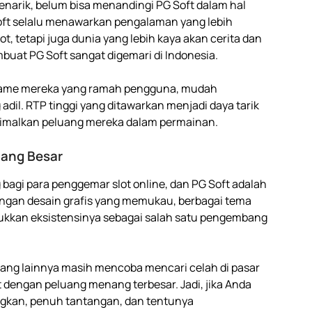
narik, belum bisa menandingi PG Soft dalam hal
 Soft selalu menawarkan pengalaman yang lebih
, tetapi juga dunia yang lebih kaya akan cerita dan
mbuat PG Soft sangat digemari di Indonesia.
e-game mereka yang ramah pengguna, mudah
dil. RTP tinggi yang ditawarkan menjadi daya tarik
imalkan peluang mereka dalam permainan.
nang Besar
agi para penggemar slot online, dan PG Soft adalah
engan desain grafis yang memukau, berbagai tema
jukkan eksistensinya sebagai salah satu pengembang
ng lainnya masih mencoba mencari celah di pasar
t dengan peluang menang terbesar. Jadi, jika Anda
kan, penuh tantangan, dan tentunya