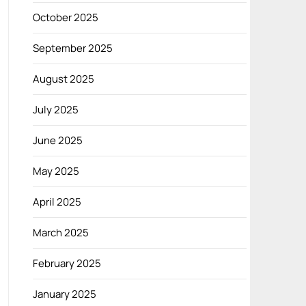
October 2025
September 2025
August 2025
July 2025
June 2025
May 2025
April 2025
March 2025
February 2025
January 2025