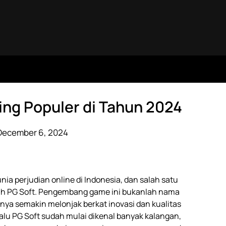
ing Populer di Tahun 2024
December 6, 2024
 perjudian online di Indonesia, dan salah satu
ah PG Soft. Pengembang game ini bukanlah nama
snya semakin melonjak berkat inovasi dan kualitas
alu PG Soft sudah mulai dikenal banyak kalangan,