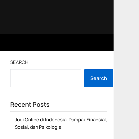
SEARCH
Search
Recent Posts
Judi Online di Indonesia: Dampak Finansial,
Sosial, dan Psikologis