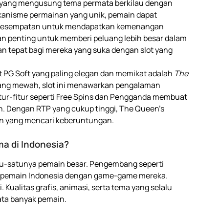
 yang mengusung tema permata berkilau dengan
ekanisme permainan yang unik, pemain dapat
n kesempatan untuk mendapatkan kemenangan
eran penting untuk memberi peluang lebih besar dalam
an tepat bagi mereka yang suka dengan slot yang
t PG Soft yang paling elegan dan memikat adalah
The
yang mewah, slot ini menawarkan pengalaman
ur-fitur seperti Free Spins dan Pengganda membuat
. Dengan RTP yang cukup tinggi, The Queen’s
in yang mencari keberuntungan.
a di Indonesia?
tu-satunya pemain besar. Pengembang seperti
n pemain Indonesia dengan game-game mereka.
 Kualitas grafis, animasi, serta tema yang selalu
ata banyak pemain.