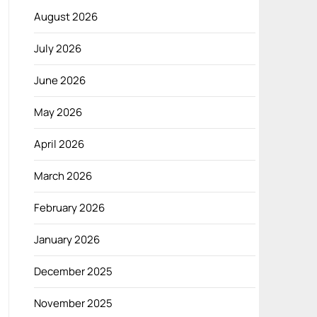
August 2026
July 2026
June 2026
May 2026
April 2026
March 2026
February 2026
January 2026
December 2025
November 2025