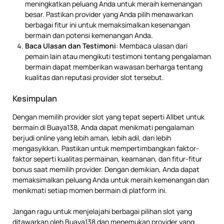
meningkatkan peluang Anda untuk meraih kemenangan
besar. Pastikan provider yang Anda pilih menawarkan
berbagai fitur ini untuk memaksimalkan kesenangan
bermain dan potensi kemenangan Anda.
Baca Ulasan dan Testimoni
: Membaca ulasan dari
pemain lain atau mengikuti testimoni tentang pengalaman
bermain dapat memberikan wawasan berharga tentang
kualitas dan reputasi provider slot tersebut.
Kesimpulan
Dengan memilih provider slot yang tepat seperti Allbet untuk
bermain di Buaya138, Anda dapat menikmati pengalaman
berjudi online yang lebih aman, lebih adil, dan lebih
mengasyikkan. Pastikan untuk mempertimbangkan faktor-
faktor seperti kualitas permainan, keamanan, dan fitur-fitur
bonus saat memilih provider. Dengan demikian, Anda dapat
memaksimalkan peluang Anda untuk meraih kemenangan dan
menikmati setiap momen bermain di platform ini.
Jangan ragu untuk menjelajahi berbagai pilihan slot yang
ditawarkan oleh Buaya138 dan menemukan provider yang