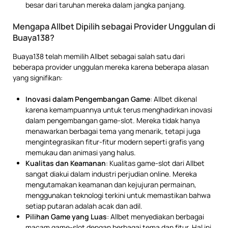
besar dari taruhan mereka dalam jangka panjang.
Mengapa Allbet Dipilih sebagai Provider Unggulan di
Buaya138?
Buaya138 telah memilih Allbet sebagai salah satu dari
beberapa provider unggulan mereka karena beberapa alasan
yang signifikan:
Inovasi dalam Pengembangan Game
: Allbet dikenal
karena kemampuannya untuk terus menghadirkan inovasi
dalam pengembangan game-slot. Mereka tidak hanya
menawarkan berbagai tema yang menarik, tetapi juga
mengintegrasikan fitur-fitur modern seperti grafis yang
memukau dan animasi yang halus.
Kualitas dan Keamanan
: Kualitas game-slot dari Allbet
sangat diakui dalam industri perjudian online. Mereka
mengutamakan keamanan dan kejujuran permainan,
menggunakan teknologi terkini untuk memastikan bahwa
setiap putaran adalah acak dan adil.
Pilihan Game yang Luas
: Allbet menyediakan berbagai
macam game-slot dengan berbagai tema dan fitur. Hal ini