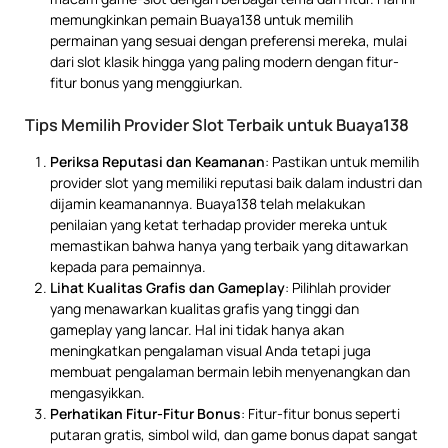
memungkinkan pemain Buaya138 untuk memilih
permainan yang sesuai dengan preferensi mereka, mulai
dari slot klasik hingga yang paling modern dengan fitur-
fitur bonus yang menggiurkan.
Tips Memilih Provider Slot Terbaik untuk Buaya138
Periksa Reputasi dan Keamanan
: Pastikan untuk memilih
provider slot yang memiliki reputasi baik dalam industri dan
dijamin keamanannya. Buaya138 telah melakukan
penilaian yang ketat terhadap provider mereka untuk
memastikan bahwa hanya yang terbaik yang ditawarkan
kepada para pemainnya.
Lihat Kualitas Grafis dan Gameplay
: Pilihlah provider
yang menawarkan kualitas grafis yang tinggi dan
gameplay yang lancar. Hal ini tidak hanya akan
meningkatkan pengalaman visual Anda tetapi juga
membuat pengalaman bermain lebih menyenangkan dan
mengasyikkan.
Perhatikan Fitur-Fitur Bonus
: Fitur-fitur bonus seperti
putaran gratis, simbol wild, dan game bonus dapat sangat