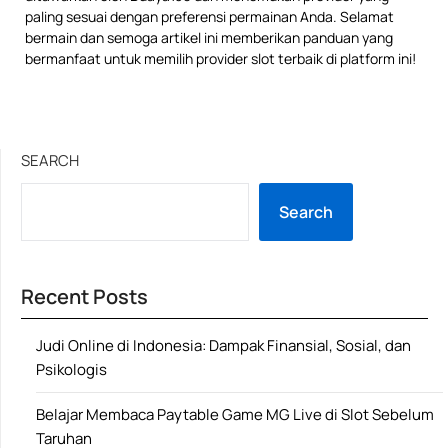
paling sesuai dengan preferensi permainan Anda. Selamat
bermain dan semoga artikel ini memberikan panduan yang
bermanfaat untuk memilih provider slot terbaik di platform ini!
SEARCH
Search
Recent Posts
Judi Online di Indonesia: Dampak Finansial, Sosial, dan
Psikologis
Belajar Membaca Paytable Game MG Live di Slot Sebelum
Taruhan